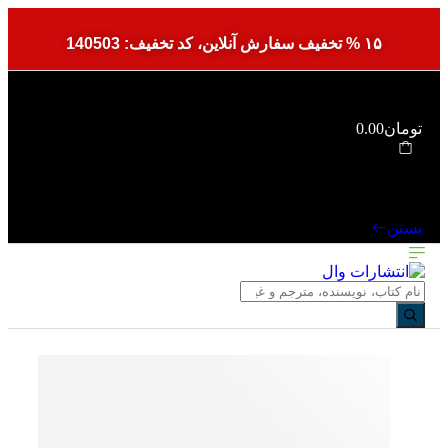
۱۵ % تخفیف سفارش آنلاین، کد تخفیف: 140503
تومان0.00
سبد خرید
بستن