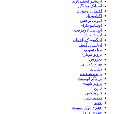
اردشیر اسفندیاری
اسپایک میلیگن
افتخار نبوی‌نژاد
اکتاویو پاز
انتونی برجس
اوسامو دازای
ایچ. پی. لاوکرفت
ایدیث وارتن
اینگه‌بورک باخمان
ایوان تورگنیف
بابک شهاب
برونو موناری
بلاروس
بهروز تورانی
پال رند
پاینده شاهنده
پر لاگرکویست
پرویز شهدی
تاریخ
تام هنکس
تجدید چاپ
جدید
جفری نوئل‌اسمیت
جورج اورول