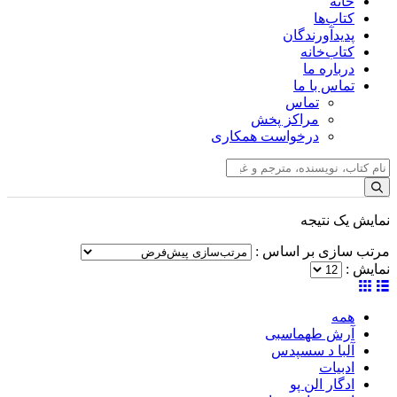
خانه
کتاب‌ها
پدیدآورندگان
کتاب‌خانه
درباره ما
تماس با ما
تماس
مراکز پخش
درخواست همکاری
نمایش یک نتیجه
مرتب سازی بر اساس :
نمایش :
همه
آرش طهماسبی
آلبا د سسپدس
ادبیات
ادگار الن پو