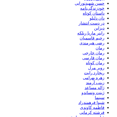
حسن شهیدنورایی
خودزندگی‌نامه
داستان کوتاه
دان دلیلو
در دست انتشار
دیزاین
راینر ماریا ریلکه
رحیم قاسمیان
رضی هیرمندی
رمان
رمان خارجی
رمان فارسی
رمان کوتاه
روبر مرل
ریچارد رایت
زهره بهرامی
زینب آرمند
ژاله مساعد
ژینت ونساندو
سینما
شیوا فرهمندراد
فاطمه کاوندی
فرشته کرمانی