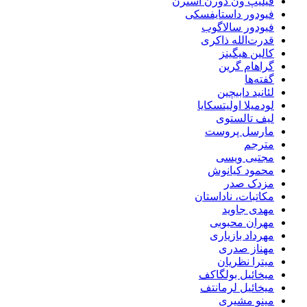
فیلیپ ون دورن استرن
فیودور داستایفسکی
فیودور سالاگوب
قدرت‌الله ذاکری
کالین هیگینز
گراهام گرین
گفته‌ها
لئانید دابیچین
لودمیلا اولیتسکایا
لیف تالستوی
مارسل پروست
مترجم
مجتبی ویسی
محمود کیانوش
مزدک صدر
مکاتبات، ناداستان
مهدی جاوید
مهران محبوبی
مهرداد بازیاری
مهناز صدری
میترا نظریان
میخائیل بولگاکف
میخائیل لرمانتف
مینو مشیری