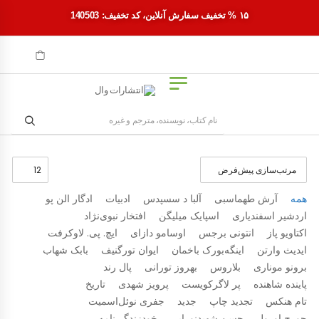
۱۵ % تخفیف سفارش آنلاین، کد تخفیف: 140503
همه
آرش طهماسبی
آلبا د سسپدس
ادبیات
ادگار الن پو
اردشیر اسفندیاری
اسپایک میلیگن
افتخار نبوی‌نژاد
اکتاویو پاز
انتونی برجس
اوسامو دازای
ایچ. پی. لاوکرفت
ایدیث وارتن
اینگه‌بورک باخمان
ایوان تورگنیف
بابک شهاب
برونو موناری
بلاروس
بهروز تورانی
پال رند
پاینده شاهنده
پر لاگرکویست
پرویز شهدی
تاریخ
تام هنکس
تجدید چاپ
جدید
جفری نوئل‌اسمیت
جورج اورول
حسن شهیدنورایی
خودزندگی‌نامه