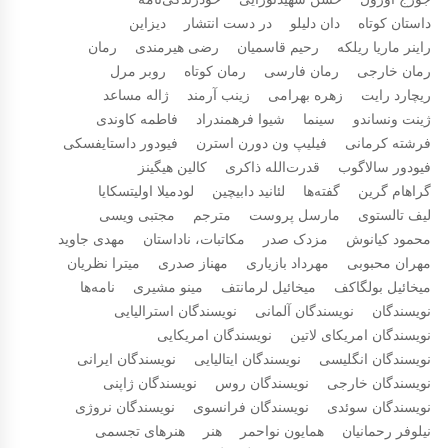
داستان کوتاه
دان دلیلو
در دست انتشار
دیزاین
راینر ماریا ریلکه
رحیم قاسمیان
رضی هیرمندی
رمان
رمان خارجی
رمان فارسی
رمان کوتاه
روبر مرل
ریچارد رایت
زهره بهرامی
زینب آرمند
ژاله مساعد
ژینت ونساندو
سینما
شیوا فرهمندراد
فاطمه کاوندی
فرشته کرمانی
فیلیپ ون دورن استرن
فیودور داستایفسکی
فیودور سالاگوب
قدرت‌الله ذاکری
کالین هیگینز
گراهام گرین
گفته‌ها
لئانید دابیچین
لودمیلا اولیتسکایا
لیف تالستوی
مارسل پروست
مترجم
مجتبی ویسی
محمود کیانوش
مزدک صدر
مکاتبات، ناداستان
مهدی جاوید
مهران محبوبی
مهرداد بازیاری
مهناز صدری
میترا نظریان
میخائیل بولگاکف
میخائیل لرمانتف
مینو مشیری
نامه‌ها
نویسندگان
نویسندگان آلمانی
نویسندگان استرالیایی
نویسندگان امریکای لاتین
نویسندگان امریکایی
نویسندگان انگلیسی
نویسندگان ایتالیایی
نویسندگان ایرانی
نویسندگان خارجی
نویسندگان روس
نویسندگان ژاپنی
نویسندگان سوئدی
نویسندگان فرانسوی
نویسندگان نروژی
نیلوفر رحمانیان
همایون نواحمر
هنر
هنرهای تجسمی