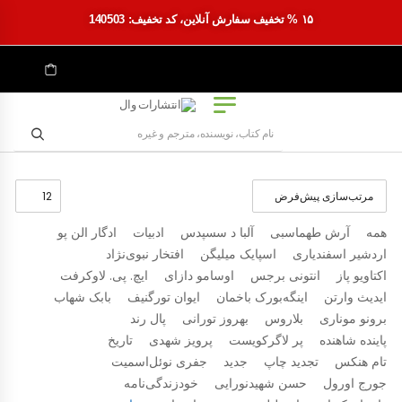
۱۵ % تخفیف سفارش آنلاین، کد تخفیف: 140503
همه
آرش طهماسبی
آلبا د سسپدس
ادبیات
ادگار الن پو
اردشیر اسفندیاری
اسپایک میلیگن
افتخار نبوی‌نژاد
اکتاویو پاز
انتونی برجس
اوسامو دازای
ایچ. پی. لاوکرفت
ایدیث وارتن
اینگه‌بورک باخمان
ایوان تورگنیف
بابک شهاب
برونو موناری
بلاروس
بهروز تورانی
پال رند
پاینده شاهنده
پر لاگرکویست
پرویز شهدی
تاریخ
تام هنکس
تجدید چاپ
جدید
جفری نوئل‌اسمیت
جورج اورول
حسن شهیدنورایی
خودزندگی‌نامه