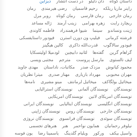
داستان کوتاه
دان دلیلو
در دست انتشار
دیزاین
راینر ماریا ریلکه
رحیم قاسمیان
رضی هیرمندی
رمان
رمان خارجی
رمان فارسی
رمان کوتاه
روبر مرل
ریچارد رایت
زهره بهرامی
زینب آرمند
ژاله مساعد
ژینت ونساندو
سینما
شیوا فرهمندراد
فاطمه کاوندی
فرشته کرمانی
فیلیپ ون دورن استرن
فیودور داستایفسکی
فیودور سالاگوب
قدرت‌الله ذاکری
کالین هیگینز
گراهام گرین
گفته‌ها
لئانید دابیچین
لودمیلا اولیتسکایا
لیف تالستوی
مارسل پروست
مترجم
مجتبی ویسی
محمود کیانوش
مزدک صدر
مکاتبات، ناداستان
مهدی جاوید
مهران محبوبی
مهرداد بازیاری
مهناز صدری
میترا نظریان
میخائیل بولگاکف
میخائیل لرمانتف
مینو مشیری
نامه‌ها
نویسندگان
نویسندگان آلمانی
نویسندگان استرالیایی
نویسندگان امریکای لاتین
نویسندگان امریکایی
نویسندگان انگلیسی
نویسندگان ایتالیایی
نویسندگان ایرانی
نویسندگان خارجی
نویسندگان روس
نویسندگان ژاپنی
نویسندگان سوئدی
نویسندگان فرانسوی
نویسندگان نروژی
نیلوفر رحمانیان
همایون نواحمر
هنر
هنرهای تجسمی
واسیل بیکف
ورکور
ویلیام گلدینگ
یاسمینا رضا
یون فوسه