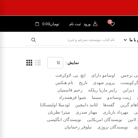
0
ورود
ثبت نام
تومان0.00
با ما
نمایش :
نی برجس
اوسامو دازای
ایچ. پی. لاوکرفت
اگرکویست
پرویز شهدی
تاریخ
تام هنکس
دیزاین
راینر ماریا ریلکه
رحیم قاسمیان
ژینت ونساندو
سینما
شیوا فرهمندراد
هام گرین
گفته‌ها
لئانید دابیچین
لودمیلا اولیتسکایا
ی
مهرداد بازیاری
مهناز صدری
میترا نظریان
لاتین
نویسندگان امریکایی
نویسندگان انگلیسی
وی
نویسندگان نروژی
نیلوفر رحمانیان