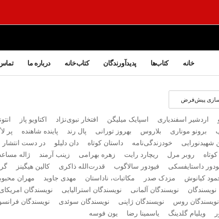
خانه
کتاب‌ها
پدیدآورندگان
کتاب‌خانه
درباره ما
تماس 
اردشیر اسفندیاری
اسپایک میلیگن
افتخار نبوی‌نژاد
اکتاویو پاز
انتو
برونو موناری
بلاروس
بهروز تورانی
پال رند
پاینده شاهنده
پر ل
شهیدنورایی
خودزندگی‌نامه
داستان کوتاه
دان دلیلو
در دست انتشار
کوتاه
روبر مرل
ریچارد رایت
زهره بهرامی
زینب آرمند
ژاله مساعد
ودور داستایفسکی
فیودور سالاگوب
قدرت‌الله ذاکری
کالین هیگینز
گرا
مود کیانوش
مزدک صدر
مکاتبات، ناداستان
مهدی جاوید
مهران محبوب
نویسندگان
نویسندگان آلمانی
نویسندگان استرالیایی
نویسندگان امریکای 
نویسندگان روس
نویسندگان ژاپنی
نویسندگان سوئدی
نویسندگان فرانس
ر
ویلیام گلدینگ
یاسمینا رضا
یون فوسه