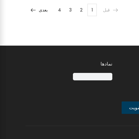
قبل
1
2
3
4
بعدی
نمادها
ویت