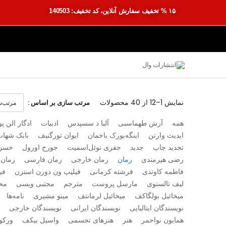
۱۵ % تخفیف سفارش آنلاین، کد تخفیف: 140503
نمایش
1–12 از 40
محصولات
مرتب سازی بر اساس :
همه
آرش طهماسبی
آلبا د سسپدس
ادبیات
ادگار الن پو
ایدیث وارتن
اینگه‌بورک باخمان
ایوان تورگنیف
بابک شهاب
تجدید چاپ
جدید
جفری نوئل‌اسمیت
جورج اورول
حسن 
رضی هیرمندی
رمان
رمان خارجی
رمان فارسی
رمان 
فاطمه کاوندی
فرشته کرمانی
فیلیپ ون دورن استرن
فی
لیف تالستوی
مارسل پروست
مترجم
مجتبی ویسی
مح
میخائیل بولگاکف
میخائیل لرمانتف
مینو مشیری
نامه‌ها
نویسندگان ایتالیایی
نویسندگان ایرانی
نویسندگان خارجی
همایون نواحمر
هنر
هنرهای تجسمی
واسیل بیکف
ورکو